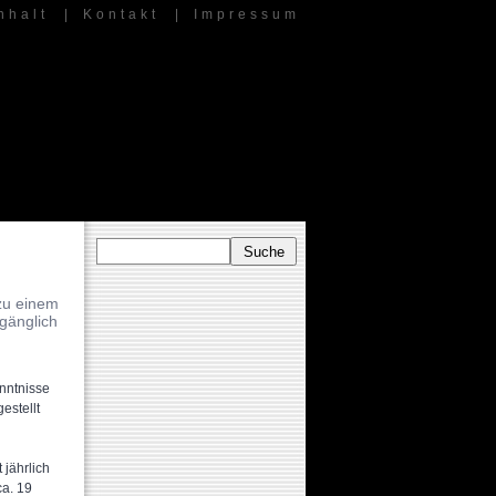
nhalt
|
Kontakt
|
Impressum
zu einem
gänglich
enntnisse
estellt
 jährlich
ca. 19