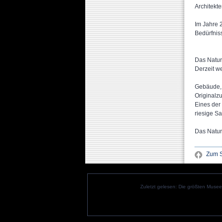
Architekte
Im Jahre 
Bedürfnis
Das Natur
Derzeit we
Gebäude, 
Originalz
Eines der
riesige S
Das Natur
Zum S
Zuletzt gelesen:
Die größten Musee