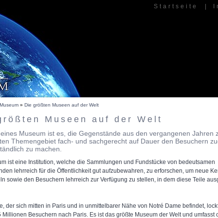
Startseite
|
I
Museum
»
Die größten Museen auf der Welt
größten Museen auf der Welt
 eines Museum ist es, die Gegenstände aus den vergangenen Jahren 
ten Themengebiet fach- und sachgerecht auf Dauer den Besuchern zu
tändlich zu machen.
m ist eine Institution, welche die Sammlungen und Fundstücke von bedeutsamen
den lehrreich für die Öffentlichkeit gut aufzubewahren, zu erforschen, um neue K
n sowie den Besuchern lehrreich zur Verfügung zu stellen, in dem diese Teile ausg
, der sich mitten in Paris und in unmittelbarer Nähe von Notré Dame befindet, lockt
5 Millionen Besuchern nach Paris. Es ist das größte Museum der Welt und umfasst 