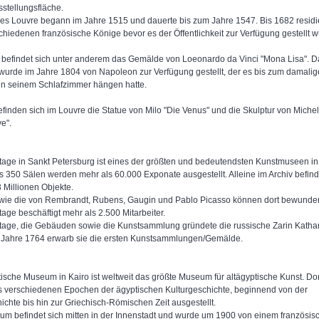
sstellungsfläche.
es Louvre begann im Jahre 1515 und dauerte bis zum Jahre 1547. Bis 1682 residie
chiedenen französische Könige bevor es der Öffentlichkeit zur Verfügung gestellt w
 befindet sich unter anderem das Gemälde von Loeonardo da Vinci "Mona Lisa". D
urde im Jahre 1804 von Napoleon zur Verfügung gestellt, der es bis zum damali
 in seinem Schlafzimmer hängen hatte.
finden sich im Louvre die Statue von Milo "Die Venus" und die Skulptur von Miche
e".
tage in Sankt Petersburg ist eines der größten und bedeutendsten Kunstmuseen in 
ls 350 Sälen werden mehr als 60.000 Exponate ausgestellt. Alleine im Archiv befin
 Millionen Objekte.
ie die von Rembrandt, Rubens, Gaugin und Pablo Picasso können dort bewunder
age beschäftigt mehr als 2.500 Mitarbeiter.
tage, die Gebäuden sowie die Kunstsammlung gründete die russische Zarin Kathar
 Jahre 1764 erwarb sie die ersten Kunstsammlungen/Gemälde.
ische Museum in Kairo ist weltweit das größte Museum für altägyptische Kunst. Do
 verschiedenen Epochen der ägyptischen Kulturgeschichte, beginnend von der
ichte bis hin zur Griechisch-Römischen Zeit ausgestellt.
m befindet sich mitten in der Innenstadt und wurde um 1900 von einem französis