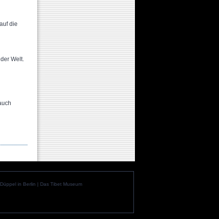
auf die
der Welt.
 auch
üppel in Berlin
|
Das Tibet Museum