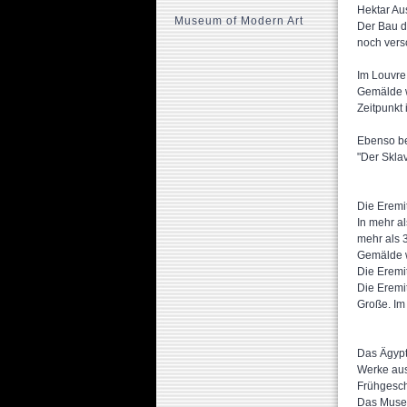
Hektar Au
Museum of Modern Art
Der Bau d
noch vers
Im Louvre
Gemälde w
Zeitpunkt
Ebenso be
"Der Sklav
Die Eremi
In mehr a
mehr als 3
Gemälde w
Die Eremit
Die Eremi
Große. Im
Das Ägypt
Werke aus
Frühgesch
Das Museu