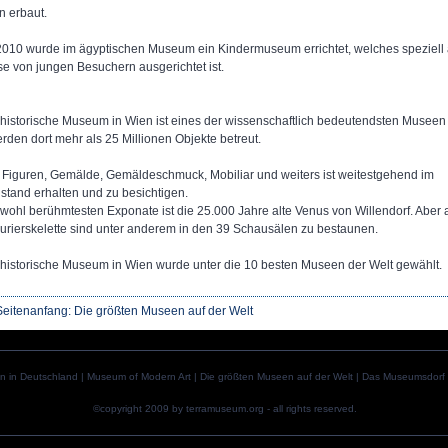
n erbaut.
2010 wurde im ägyptischen Museum ein Kindermuseum errichtet, welches speziell 
se von jungen Besuchern ausgerichtet ist.
historische Museum in Wien ist eines der wissenschaftlich bedeutendsten Museen 
rden dort mehr als 25 Millionen Objekte betreut.
Figuren, Gemälde, Gemäldeschmuck, Mobiliar und weiters ist weitestgehend im
ustand erhalten und zu besichtigen.
 wohl berühmtesten Exponate ist die 25.000 Jahre alte Venus von Willendorf. Aber
aurierskelette sind unter anderem in den 39 Schausälen zu bestaunen.
historische Museum in Wien wurde unter die 10 besten Museen der Welt gewählt.
eitenanfang: Die größten Museen auf der Welt
n in Deutschland
|
Museum of Modern Art
|
Die größten Museen auf der Welt
|
Das Museumsdorf D
©copyright 2009 by terramuseum.org - all rights reserved.