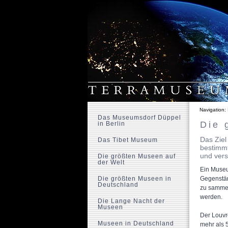
Navigation:
Das Museumsdorf Düppel
Die 
in Berlin
Das Ziel
Das Tibet Museum
bestimm
und vers
Die größten Museen auf
der Welt
Ein Museu
Die größten Museen in
Gegenstän
Deutschland
zu sammel
werden.
Die Lange Nacht der
Museen
Der Louvre
Museen in Deutschland
mehr als 