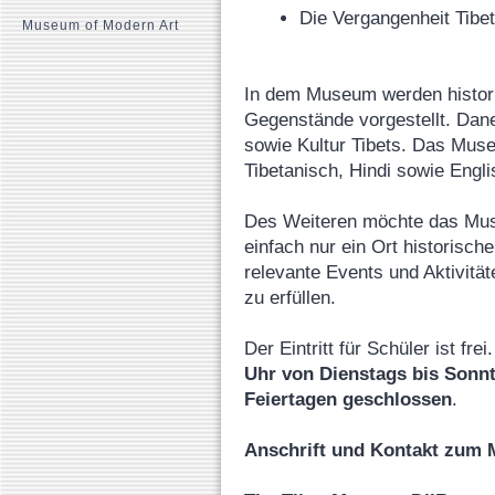
Die Vergangenheit Tibet
Museum of Modern Art
In dem Museum werden histori
Gegenstände vorgestellt. Dane
sowie Kultur Tibets. Das Muse
Tibetanisch, Hindi sowie Engli
Des Weiteren möchte das Muse
einfach nur ein Ort historisch
relevante Events und Aktivitä
zu erfüllen.
Der Eintritt für Schüler ist frei
Uhr von Dienstags bis Sonn
Feiertagen geschlossen
.
Anschrift und Kontakt zum