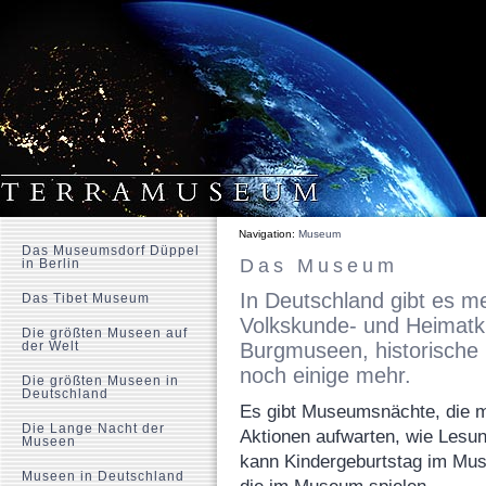
Navigation:
Museum
Das Museumsdorf Düppel
Das Museum
in Berlin
In Deutschland gibt es 
Das Tibet Museum
Volkskunde- und Heimat
Die größten Museen auf
der Welt
Burgmuseen, historische
noch einige mehr.
Die größten Museen in
Deutschland
Es gibt Museumsnächte, die mi
Die Lange Nacht der
Aktionen aufwarten, wie Les
Museen
kann Kindergeburtstag im Mus
Museen in Deutschland