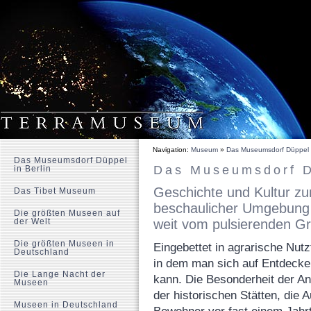
Navigation:
Museum
»
Das Museumsdorf Düppel i
Das Museumsdorf Düppel
Das Museumsdorf D
in Berlin
Geschichte und Kultur z
Das Tibet Museum
beschaulicher Umgebung 
Die größten Museen auf
der Welt
weit vom pulsierenden Gr
Die größten Museen in
Eingebettet in agrarische Nutz
Deutschland
in dem man sich auf Entdecker
Die Lange Nacht der
kann. Die Besonderheit der An
Museen
der historischen Stätten, die
Museen in Deutschland