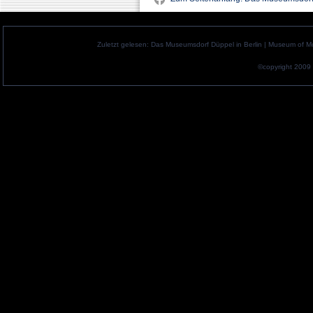
Zuletzt gelesen:
Das Museumsdorf Düppel in Berlin
|
Museum of Mo
©copyright 2009 b